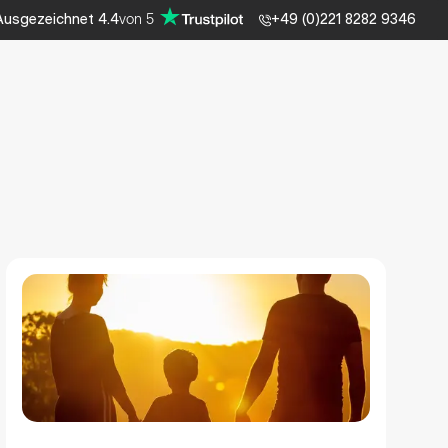
von
5
Ausgezeichnet
4.4
+49 (0)221 8282 9346