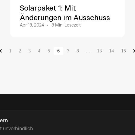
Solarpaket 1: Mit
Änderungen im Ausschuss
Apr 18, 2024
8
Min. Lesezeit
1
2
3
4
5
6
7
8
...
13
14
15
ern
t unverbindlich