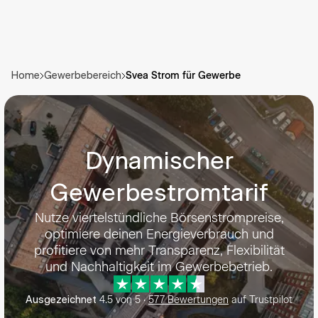
Svea Strom für Gewerbe
Home
Gewerbebereich
Dynamischer
Gewerbestromtarif
Nutze viertelstündliche Börsenstrompreise,
optimiere deinen Energieverbrauch und
profitiere von mehr Transparenz, Flexibilität
und Nachhaltigkeit im Gewerbebetrieb.
4.5
von
5
·
577
Bewertungen
auf Trustpilot
Ausgezeichnet