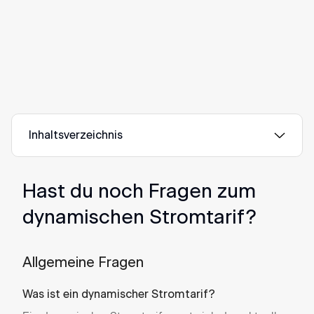
Energie effizienter, senkt Lastspitzen und steigert
gleichzeitig die Nachhaltigkeit, verlässlich, planbar
und optimal auf die Anforderungen moderner
Gewerbeprozesse abgestimmt.
Inhaltsverzeichnis
Hast du noch Fragen zum
dynamischen Stromtarif?
Allgemeine Fragen
Was ist ein dynamischer Stromtarif?