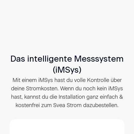
Für maximale Transparenz stehen alle Preise des
Folgetags schon am Vortag fest und lassen sich im
Kundenportal gemeinsam mit deinen
Lastgangdaten einsehen. Dank
monatlicher
bleibst du jederzeit flexibel und
Kündigungsfrist
behältst volle Kontrolle über deinen Gewerbestrom.
Das intelligente Messsystem
(iMSys)
Mit einem iMSys hast du volle Kontrolle über
deine Stromkosten. Wenn du noch kein iMSys
hast, kannst du die Installation ganz einfach &
kostenfrei zum Svea Strom dazubestellen.