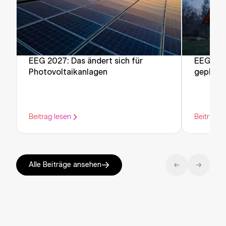
EEG 2027: Das ändert sich für
EEG-Ref
Photovoltaikanlagen
geplant
Einspeis
Photovo
Beitrag lesen
Beitrag l
Alle Beiträge ansehen