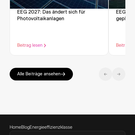
EEG 2027: Das ändert sich für
EEG-Ref
Photovoltaikanlagen
geplant
Einspeis
Photovo
Beitrag lesen
Beitrag l
Alle Beiträge ansehen
Home
Blog
Energieeffizienzklasse