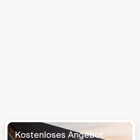
Strom, lade dein E-Auto mit selbst erzeugter
Energie und mache dich unabhängig von
steigenden Strompreisen. Setze auf Nachhaltigkeit,
spare langfristig bares Geld und profitiere von einer
zukunftssicheren Lösung für deine
Energieversorgung – effizient, umweltfreundlich und
kostensparend.
Unverbindliche Beratung und
Angebotserstellung
Rundumbetreuung mit persönlichen Termin bei
dir
Über 50.000 zufriedener Kund:innen
Mindestens 25 Jahre Leistungsgarantie
Kostenloses Angebot