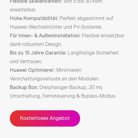
Von 5 bis 30 kWh
Flexible Skalierbarkeit:
Flex
erweiterbar.
Batt
Perfekt abgestimmt auf
um d
Hohe Kompatibilität:
Huawei-Wechselrichter und PV-Systeme.
Hoh
Flexibel einsetzbar
akt
Für Innen- & Außeninstallation:
dank robustem Design.
Zert
Langfristige Sicherheit
Sch
Bis zu 15 Jahre Garantie:
und Vertrauen.
Not
Minimieren
Bac
Huawei Optimierer:
Verschattungsverluste an den Modulen.
zuve
Dreiphasiger Backup, 20 ms
Stro
Backup Box:
Umschaltung, Fernsteuerung & Bypass-Modus.
Inte
kann
über
Kostenloses Angebot
und 