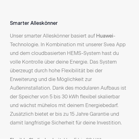
Smarter Alleskönner
Aut
Unser smarter Alleskönner basiert auf
-
Der 
Huawei
Technologie. In Kombination mit unserer Svea App
Tec
und dem cloudbasierten HEMS-System hast du
die 
volle Kontrolle über deine Energie. Das System
Sich
überzeugt durch hohe Flexibilität bei der
ermö
Erweiterung und die Möglichkeit zur
von 
Außeninstallation. Dank des modularen Aufbaus ist
Sach
der Speicher von 5 bis 30 kWh flexibel skalierbar
Pow
und wächst mühelos mit deinem Energiebedarf.
biet
Zusätzlich bietet er bis zu 15 Jahre Garantie und
hera
damit langfristige Sicherheit für deine Investition.
Ene