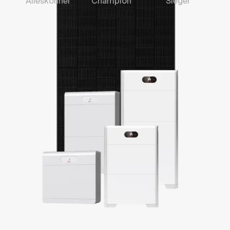
Alleskönner
Champion
Sieger